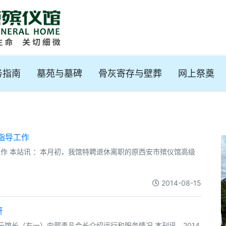
务指南
墓苑与墓碑
骨灰寄存与壁葬
网上祭奠
指导工作
工作 本站讯 ：本月初，我馆特聘退休离职的原西安市殡仪馆高级
2014-08-15
研
馆长（右一）向郭青凡会长介绍运行和服务情况 本刊讯，2014