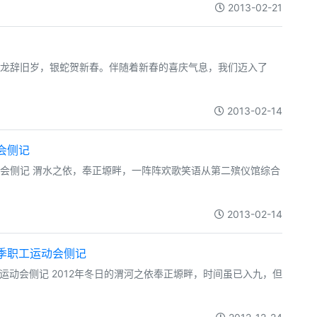
2013-02-21
： 金龙辞旧岁，银蛇贺新春。伴随着新春的喜庆气息，我们迈入了
2013-02-14
会侧记
欢会侧记 渭水之依，奉正塬畔，一阵阵欢歌笑语从第二殡仪馆综合
2013-02-14
冬季职工运动会侧记
工运动会侧记 2012年冬日的渭河之依奉正塬畔，时间虽已入九，但