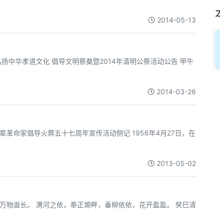
2014-05-13
扬中华孝道文化 倡导文明祭奠暨2014年清明公祭活动公告 甲午
2014-03-26
辈革命家倡导火葬五十七周年宣传活动侧记 1956年4月27日，在
2013-05-02
耘，万物滋长。 渭河之依，奉正塬畔，垂柳依依，花开盈盈。 癸巳清