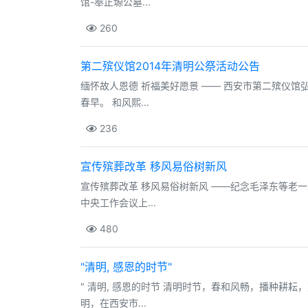
馆-奉正塬公墓...
260
第二殡仪馆2014年清明公祭活动公告
缅怀故人恩德 祈福美好愿景 —— 西安市第二殡仪馆弘
春早。 和风熙...
236
宣传殡葬改革 移风易俗树新风
宣传殡葬改革 移风易俗树新风 ——纪念毛泽东等老一
中央工作会议上...
480
"清明, 感恩的时节"
" 清明, 感恩的时节 清明时节，春和风畅，播种耕
明，在西安市...