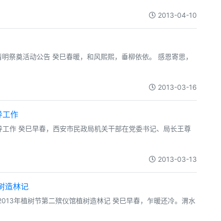
2013-04-10
3年清明祭奠活动公告 癸巳春暖，和风熙熙，垂柳依依。 感恩寄思，
2013-03-16
导工作
指导工作 癸巳早春，西安市民政局机关干部在党委书记、局长王尊
2013-03-13
树造林记
部2013年植树节第二殡仪馆植树造林记 癸巳早春，乍暖还冷。渭水