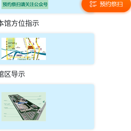
本馆方位指示
馆区导示