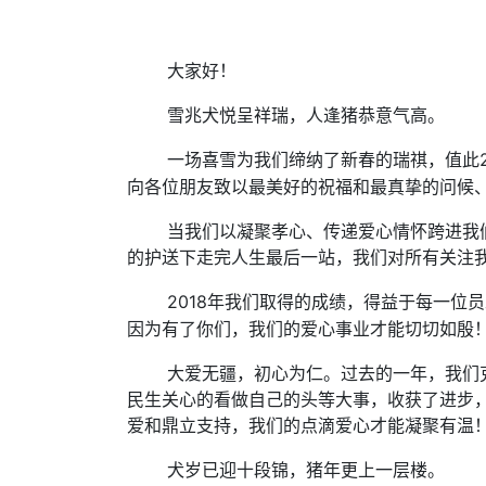
大家好！
雪兆犬悦呈祥瑞，人逢猪恭意气高。
一场喜雪为我们缔纳了新春的瑞祺，
值此
向各位朋友致以最美好的祝福和最真挚的问候
当我们以凝聚孝心、传递爱心情怀跨进我
的护送下走完人生最后一站，我们对所有关注
2018
取得的成绩，得益于每一位员
年我们
因为有了你们，我们的爱心事业才能
切切如殷
大爱无疆，初心为仁。过去的一年，我们
民生关心的看做自己的头等大事，收获了进步
爱和鼎立支持，我们的点滴爱心才能凝聚有温
犬岁已迎十段锦，猪年更上一层楼。