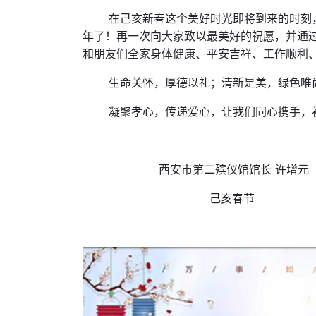
在己亥
新
春
这个美好时光即将到来的时刻
年了！再一次向大家致以最美好的祝愿，并通
和朋友们全家身体健康、平安吉祥、工作顺利
生命关怀，厚德以礼；清新是美，绿色唯
凝聚孝心，
传递爱心
，
让我们同心携手
，
西安市第二殡仪馆馆长
许增元
春节
己亥