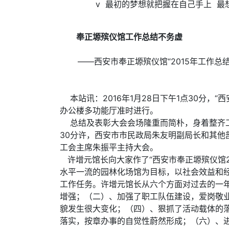
v
最初的梦想就把握在自己手上 最
奉正塬殡仪馆工作总结不务虚
——西安市奉正塬殡仪馆“2015年工作总
本站讯：2016年1月28日下午1点30分，“
办公楼多功能厅准时进行。
总结及表彰大会会场隆重而简朴，身着整齐工
30分许，西安市市民政局朱友明副局长和其他
工会主席朱振平主持大会。
许增元馆长向大家作了“西安市奉正塬殡仪馆20
水平一流的园林化场馆为目标，以社会效益和
工作任务。许增元馆长从六个方面对过去的一年
增强；（二）、加强了职工队伍建设，爱岗敬业
貌发生很大变化；（四）、狠抓了活动载体的
落实，按章办事的自觉性蔚然形成；（六）、