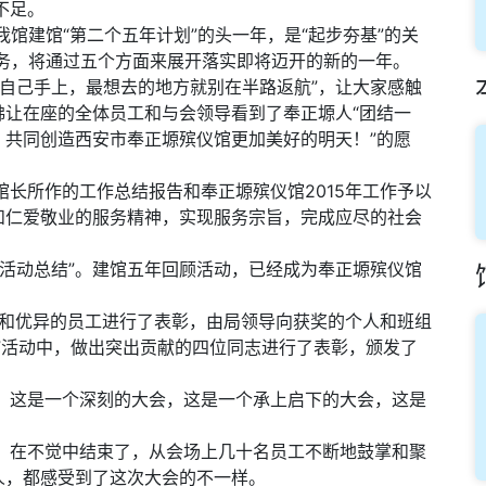
不足。
我馆建馆“第二个五年计划”的头一年，是“起步夯基”的关
任务，将通过五个方面来展开落实即将迈开的新的一年。
自己手上，最想去的地方就别在半路返航”，让大家感触
佛让在座的全体员工和与会领导看到了奉正塬人“团结一
，共同创造西安市奉正塬殡仪馆更加美好的明天！”的愿
长所作的工作总结报告和奉正塬殡仪馆2015年工作予以
和仁爱敬业的服务精神，实现服务宗旨，完成应尽的社会
活动总结”。建馆五年回顾活动，已经成为奉正塬殡仪馆
出和优异的员工进行了表彰，由局领导向获奖的个人和班组
”活动中，做出突出贡献的四位同志进行了表彰，颁发了
这是一个深刻的大会，这是一个承上启下的大会，这是
在不觉中结束了，从会场上几十名员工不断地鼓掌和聚
人，都感受到了这次大会的不一样。