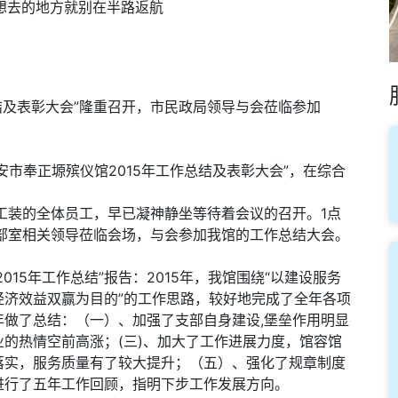
想去的地方就别在半路返航
结及表彰大会”隆重召开，市民政局领导与会莅临参加
西安市奉正塬殡仪馆2015年工作总结及表彰大会”，在综合
装的全体员工，早已凝神静坐等待着会议的召开。1点
部室相关领导莅临会场，与会参加我馆的工作总结大会。
15年工作总结”报告：2015年，我馆围绕“以建设服务
经济效益双赢为目的”的工作思路，较好地完成了全年各项
做了总结：（一）、加强了支部自身建设,堡垒作用明显
的热情空前高涨；(三)、加大了工作进展力度，馆容馆
落实，服务质量有了较大提升；（五）、强化了规章制度
进行了五年工作回顾，指明下步工作发展方向。