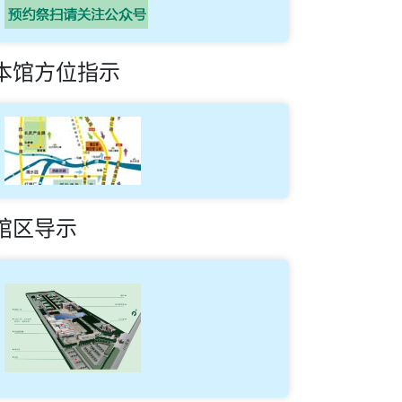
本馆方位指示
馆区导示