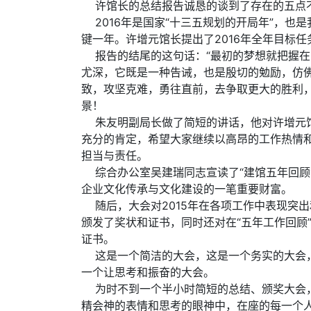
许馆长的总结报告诚恳的谈到了存在的五点
2016年是国家“十三五规划的开局年”，也是
键一年。许增元馆长提出了2016年全年目标
报告的结尾的这句话：“最初的梦想就把握在
尤深，它既是一种告诫，也是殷切的勉励，仿
致，攻坚克难，勇往直前，去争取更大的胜利
景！
朱友明副局长做了简短的讲话，他对许增元馆
充分的肯定，希望大家继续以高昂的工作热情
担当与责任。
综合办公室吴建瑞同志宣读了“建馆五年回顾
企业文化传承与文化建设的一笔重要财富。
随后，大会对2015年在各项工作中表现突
颁发了奖状和证书，同时还对在“五年工作回顾
证书。
这是一个简洁的大会，这是一个务实的大会，
一个让思考和振奋的大会。
为时不到一个半小时简短的总结、颁奖大会，
精会神的表情和思考的眼神中，在座的每一个