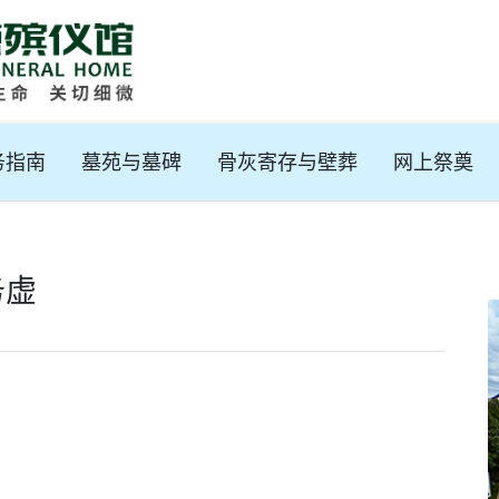
务指南
墓苑与墓碑
骨灰寄存与壁葬
网上祭奠
务虚